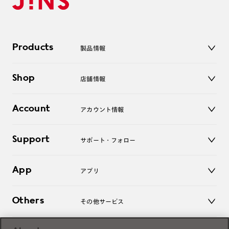
Products
製品情報
メガネ
Shop
店舗情報
サングラス
レンズ
店舗
コンタクトレンズ
Account
アカウント情報
オンラインショップ
老眼鏡
キッズ
マイページ／ログイン
Support
アクセサリー
サポート・フォロー
ログアウト
LINE公式アカウント
お知らせ
App
アプリ
よくあるご質問
ご利用ガイド
JINSアプリ
お問い合わせ
Others
その他サービス
3D WEB試着