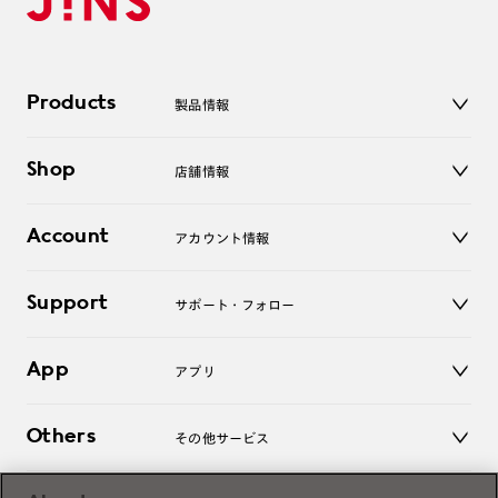
Products
製品情報
メガネ
Shop
店舗情報
サングラス
レンズ
店舗
コンタクトレンズ
Account
アカウント情報
オンラインショップ
老眼鏡
キッズ
マイページ／ログイン
Support
アクセサリー
サポート・フォロー
ログアウト
LINE公式アカウント
お知らせ
App
アプリ
よくあるご質問
ご利用ガイド
JINSアプリ
お問い合わせ
Others
その他サービス
3D WEB試着