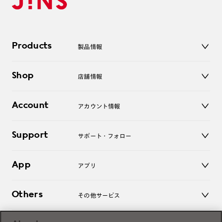
Products
製品情報
メガネ
Shop
店舗情報
サングラス
レンズ
店舗
コンタクトレンズ
Account
アカウント情報
オンラインショップ
老眼鏡
キッズ
マイページ／ログイン
Support
アクセサリー
サポート・フォロー
ログアウト
LINE公式アカウント
お知らせ
App
アプリ
よくあるご質問
ご利用ガイド
JINSアプリ
お問い合わせ
Others
その他サービス
3D WEB試着