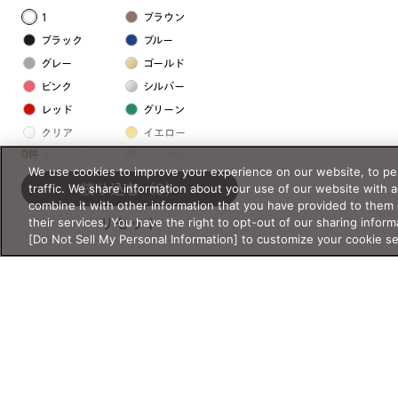
1
ブラウン
ブラック
ブルー
グレー
ゴールド
ピンク
シルバー
レッド
グリーン
クリア
イエロー
0件
オレンジ
パープル
We use cookies to improve your experience on our website, to per
ホワイト
traffic. We share information about your use of our website with 
絞り込む
（0）
combine it with other information that you have provided to them 
their services. You have the right to opt-out of our sharing inform
リセット
フレームの素材
[Do Not Sell My Personal Information] to customize your cookie s
プラスチック系
樹脂
アセテート
サスティナブル素材