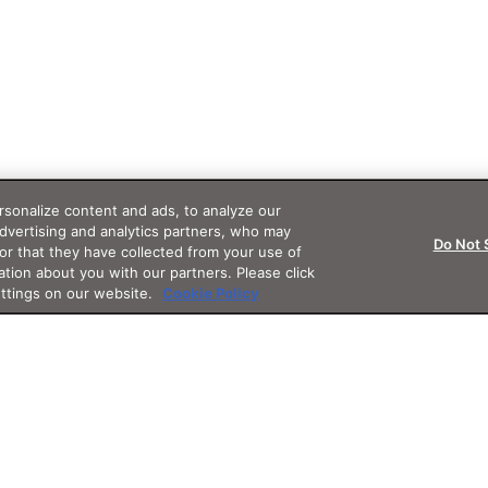
sonalize content and ads, to analyze our
advertising and analytics partners, who may
Do Not 
or that they have collected from your use of
ation about you with our partners. Please click
ettings on our website.
Cookie Policy