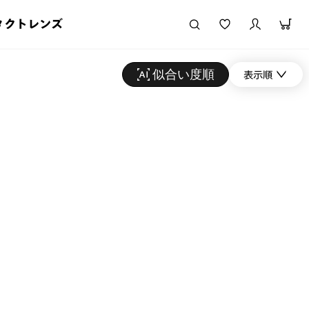
タクトレンズ
似合い度順
表示順