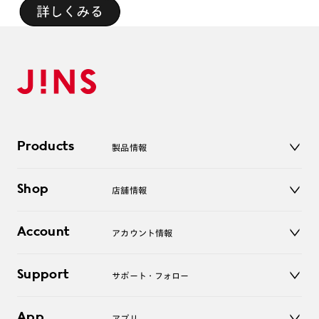
Products
製品情報
メガネ
Shop
店舗情報
サングラス
レンズ
店舗
コンタクトレンズ
Account
アカウント情報
オンラインショップ
老眼鏡
キッズ
マイページ／ログイン
Support
アクセサリー
サポート・フォロー
ログアウト
LINE公式アカウント
お知らせ
App
アプリ