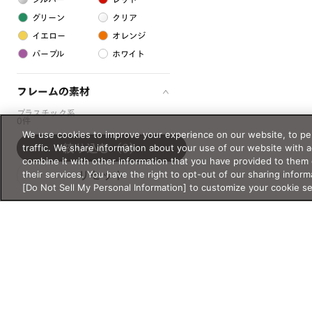
グリーン
クリア
イエロー
オレンジ
パープル
ホワイト
フレームの素材
プラスチック系
0件
We use cookies to improve your experience on our website, to per
樹脂
traffic. We share information about your use of our website with 
絞り込む
（0）
combine it with other information that you have provided to them 
their services. You have the right to opt-out of our sharing inform
アセテート
リセット
[Do Not Sell My Personal Information] to customize your cookie s
サスティナブル素材
セルロイド
金属系
メタル