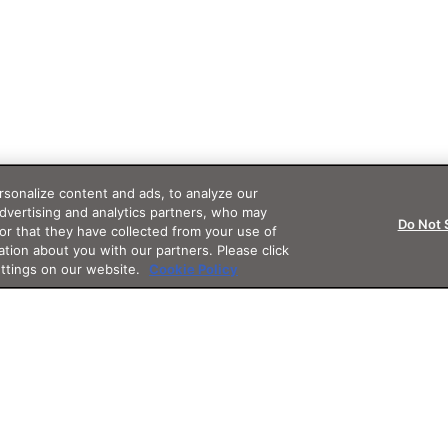
sonalize content and ads, to analyze our
advertising and analytics partners, who may
Do Not 
or that they have collected from your use of
ation about you with our partners. Please click
ettings on our website.
Cookie Policy