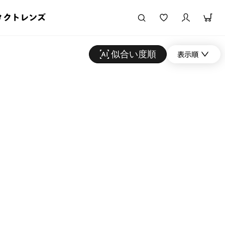
タクトレンズ
似合い度順
表示順