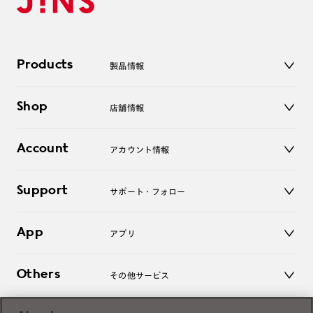
Products
製品情報
メガネ
Shop
店舗情報
サングラス
レンズ
店舗
コンタクトレンズ
Account
アカウント情報
オンラインショップ
老眼鏡
キッズ
マイページ／ログイン
Support
アクセサリー
サポート・フォロー
ログアウト
LINE公式アカウント
お知らせ
App
アプリ
よくあるご質問
ご利用ガイド
JINSアプリ
お問い合わせ
Others
その他サービス
3D WEB試着