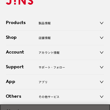
Products
製品情報
メガネ
Shop
店舗情報
サングラス
レンズ
店舗
コンタクトレンズ
Account
アカウント情報
オンラインショップ
老眼鏡
キッズ
マイページ／ログイン
Support
アクセサリー
サポート・フォロー
ログアウト
LINE公式アカウント
お知らせ
App
アプリ
よくあるご質問
ご利用ガイド
JINSアプリ
お問い合わせ
Others
その他サービス
3D WEB試着