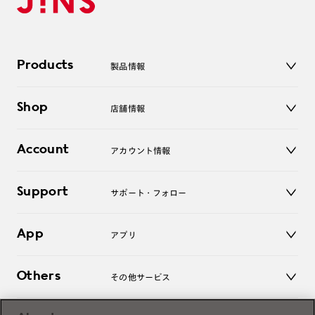
Products
製品情報
メガネ
Shop
店舗情報
サングラス
レンズ
店舗
コンタクトレンズ
Account
アカウント情報
オンラインショップ
老眼鏡
キッズ
マイページ／ログイン
Support
アクセサリー
サポート・フォロー
ログアウト
LINE公式アカウント
お知らせ
App
アプリ
よくあるご質問
ご利用ガイド
JINSアプリ
お問い合わせ
Others
その他サービス
3D WEB試着