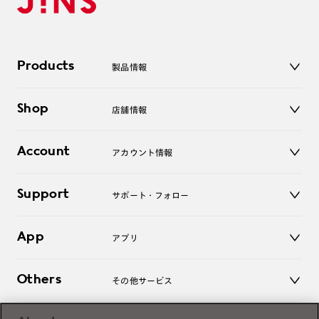
Products
製品情報
メガネ
Shop
店舗情報
サングラス
レンズ
店舗
コンタクトレンズ
Account
アカウント情報
オンラインショップ
老眼鏡
キッズ
マイページ／ログイン
Support
アクセサリー
サポート・フォロー
ログアウト
LINE公式アカウント
お知らせ
App
アプリ
よくあるご質問
ご利用ガイド
JINSアプリ
お問い合わせ
Others
その他サービス
3D WEB試着