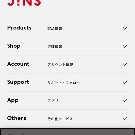
Products
製品情報
メガネ
Shop
店舗情報
サングラス
レンズ
店舗
コンタクトレンズ
Account
アカウント情報
オンラインショップ
老眼鏡
キッズ
マイページ／ログイン
Support
アクセサリー
サポート・フォロー
ログアウト
LINE公式アカウント
お知らせ
App
アプリ
よくあるご質問
ご利用ガイド
JINSアプリ
お問い合わせ
Others
その他サービス
3D WEB試着