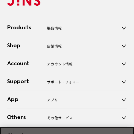
Products
製品情報
メガネ
Shop
店舗情報
サングラス
レンズ
店舗
コンタクトレンズ
Account
アカウント情報
オンラインショップ
老眼鏡
キッズ
マイページ／ログイン
Support
アクセサリー
サポート・フォロー
ログアウト
LINE公式アカウント
お知らせ
App
アプリ
よくあるご質問
ご利用ガイド
JINSアプリ
お問い合わせ
Others
その他サービス
3D WEB試着