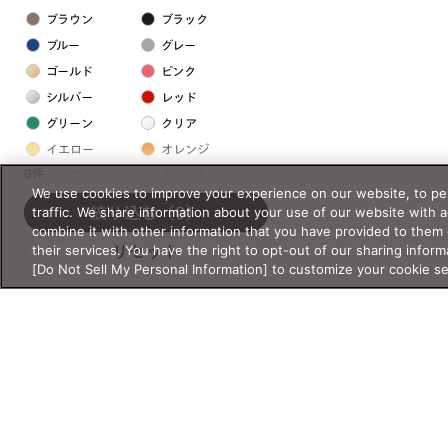
ブラウン
ブラック
ブルー
グレー
ゴールド
ピンク
シルバー
レッド
グリーン
クリア
イエロー
オレンジ
0件
パープル
ホワイト
We use cookies to improve your experience on our website, to per
traffic. We share information about your use of our website with 
絞り込む
（0）
フレームの素材
combine it with other information that you have provided to them 
their services. You have the right to opt-out of our sharing inform
リセット
プラスチック系
[Do Not Sell My Personal Information] to customize your cookie s
樹脂
アセテート
サスティナブル素材
セルロイド