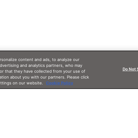
sonalize content and ads, to analyze our
advertising and analytics partners, who may
Do Not 
or that they have collected from your use of
ation about you with our partners. Please click
ettings on our website.
Cookie Policy