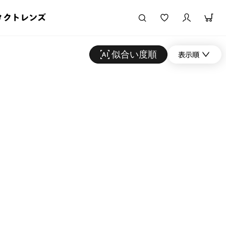
タクトレンズ
似合い度順
表示順