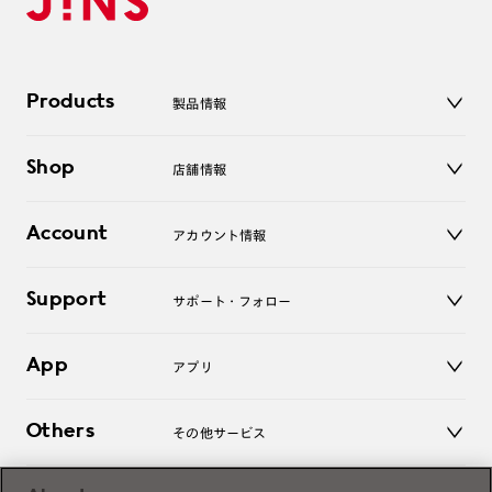
Products
製品情報
メガネ
Shop
店舗情報
サングラス
レンズ
店舗
コンタクトレンズ
Account
アカウント情報
オンラインショップ
老眼鏡
キッズ
マイページ／ログイン
Support
アクセサリー
サポート・フォロー
ログアウト
LINE公式アカウント
お知らせ
App
アプリ
よくあるご質問
ご利用ガイド
JINSアプリ
お問い合わせ
Others
その他サービス
3D WEB試着