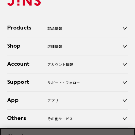
Products
製品情報
メガネ
Shop
店舗情報
サングラス
レンズ
店舗
コンタクトレンズ
Account
アカウント情報
オンラインショップ
老眼鏡
キッズ
マイページ／ログイン
Support
アクセサリー
サポート・フォロー
ログアウト
LINE公式アカウント
お知らせ
App
アプリ
よくあるご質問
ご利用ガイド
JINSアプリ
お問い合わせ
Others
その他サービス
3D WEB試着