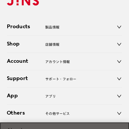
Products
製品情報
メガネ
Shop
店舗情報
サングラス
レンズ
店舗
コンタクトレンズ
Account
アカウント情報
オンラインショップ
老眼鏡
キッズ
マイページ／ログイン
Support
アクセサリー
サポート・フォロー
ログアウト
LINE公式アカウント
お知らせ
App
アプリ
よくあるご質問
ご利用ガイド
JINSアプリ
お問い合わせ
Others
その他サービス
3D WEB試着