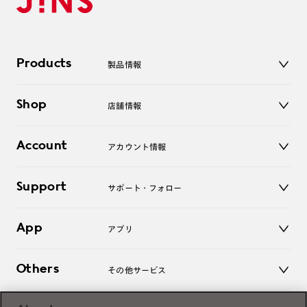
Products
製品情報
メガネ
Shop
店舗情報
サングラス
レンズ
店舗
コンタクトレンズ
Account
アカウント情報
オンラインショップ
老眼鏡
キッズ
マイページ／ログイン
Support
アクセサリー
サポート・フォロー
ログアウト
LINE公式アカウント
お知らせ
App
アプリ
よくあるご質問
ご利用ガイド
JINSアプリ
お問い合わせ
Others
その他サービス
3D WEB試着