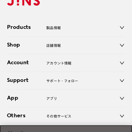
Products
製品情報
メガネ
Shop
店舗情報
サングラス
レンズ
店舗
コンタクトレンズ
Account
アカウント情報
オンラインショップ
老眼鏡
キッズ
マイページ／ログイン
Support
アクセサリー
サポート・フォロー
ログアウト
LINE公式アカウント
お知らせ
App
アプリ
よくあるご質問
ご利用ガイド
JINSアプリ
お問い合わせ
Others
その他サービス
3D WEB試着