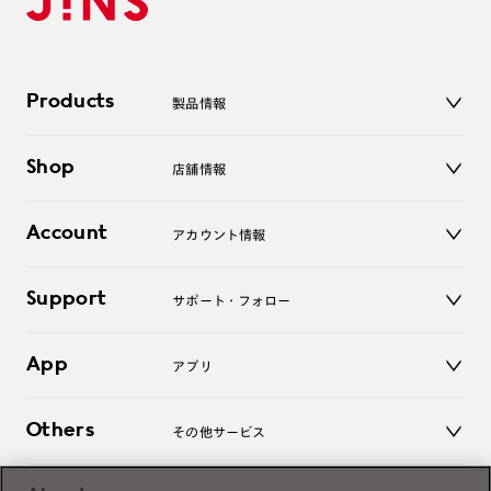
Products
製品情報
メガネ
Shop
店舗情報
サングラス
レンズ
店舗
コンタクトレンズ
Account
アカウント情報
オンラインショップ
老眼鏡
キッズ
マイページ／ログイン
Support
アクセサリー
サポート・フォロー
ログアウト
LINE公式アカウント
お知らせ
App
アプリ
よくあるご質問
ご利用ガイド
JINSアプリ
お問い合わせ
Others
その他サービス
3D WEB試着