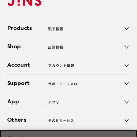
Products
製品情報
メガネ
Shop
店舗情報
サングラス
レンズ
店舗
コンタクトレンズ
Account
アカウント情報
オンラインショップ
老眼鏡
キッズ
マイページ／ログイン
Support
アクセサリー
サポート・フォロー
ログアウト
LINE公式アカウント
お知らせ
App
アプリ
よくあるご質問
ご利用ガイド
JINSアプリ
お問い合わせ
Others
その他サービス
3D WEB試着