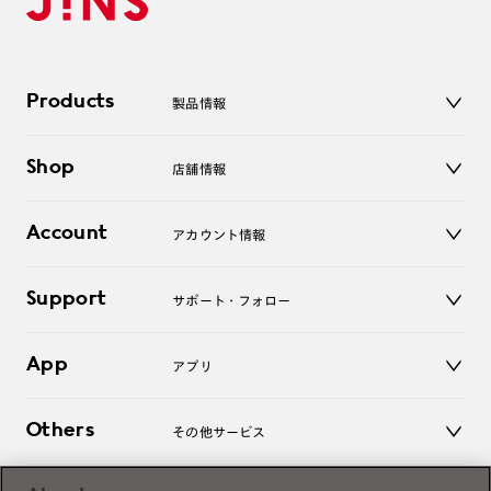
Products
製品情報
メガネ
Shop
店舗情報
サングラス
レンズ
店舗
コンタクトレンズ
Account
アカウント情報
オンラインショップ
老眼鏡
キッズ
マイページ／ログイン
Support
アクセサリー
サポート・フォロー
ログアウト
LINE公式アカウント
お知らせ
App
アプリ
よくあるご質問
ご利用ガイド
JINSアプリ
お問い合わせ
Others
その他サービス
3D WEB試着