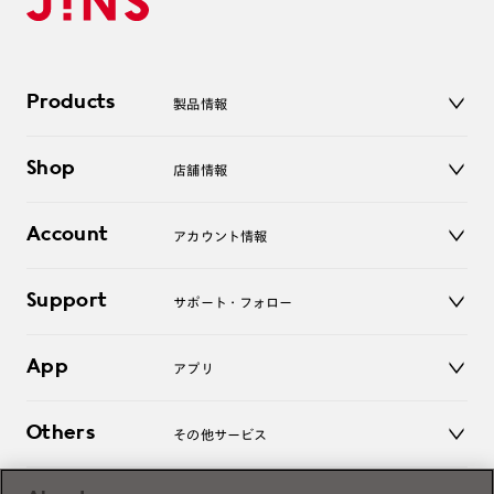
Products
製品情報
メガネ
Shop
店舗情報
サングラス
レンズ
店舗
コンタクトレンズ
Account
アカウント情報
オンラインショップ
老眼鏡
キッズ
マイページ／ログイン
Support
アクセサリー
サポート・フォロー
ログアウト
LINE公式アカウント
お知らせ
App
アプリ
よくあるご質問
ご利用ガイド
JINSアプリ
お問い合わせ
Others
その他サービス
3D WEB試着