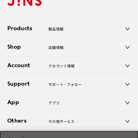
Products
製品情報
メガネ
Shop
店舗情報
サングラス
レンズ
店舗
コンタクトレンズ
Account
アカウント情報
オンラインショップ
老眼鏡
キッズ
マイページ／ログイン
Support
アクセサリー
サポート・フォロー
ログアウト
LINE公式アカウント
お知らせ
App
アプリ
よくあるご質問
ご利用ガイド
JINSアプリ
お問い合わせ
Others
その他サービス
3D WEB試着