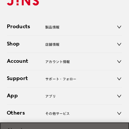
Products
製品情報
メガネ
Shop
店舗情報
サングラス
レンズ
店舗
コンタクトレンズ
Account
アカウント情報
オンラインショップ
老眼鏡
キッズ
マイページ／ログイン
Support
アクセサリー
サポート・フォロー
ログアウト
LINE公式アカウント
お知らせ
App
アプリ
よくあるご質問
ご利用ガイド
JINSアプリ
お問い合わせ
Others
その他サービス
3D WEB試着