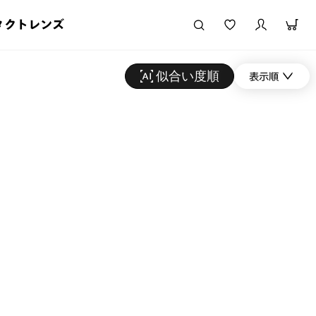
タクトレンズ
似合い度順
表示順