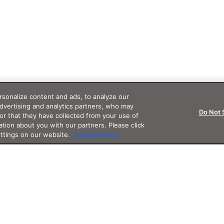
sonalize content and ads, to analyze our
advertising and analytics partners, who may
Do Not 
or that they have collected from your use of
ation about you with our partners. Please click
ettings on our website.
Cookie Policy