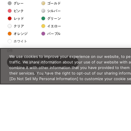
グレー
ゴールド
ピンク
シルバー
レッド
グリーン
クリア
イエロー
オレンジ
パープル
ホワイト
0件
We use cookies to improve your experience on our website, to per
フレームの素材
traffic. We share information about your use of our website with 
絞り込む
（0）
プラスチック系
combine it with other information that you have provided to them 
their services. You have the right to opt-out of our sharing inform
リセット
樹脂
[Do Not Sell My Personal Information] to customize your cookie s
アセテート
サスティナブル素材
セルロイド