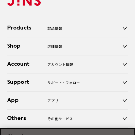
Products
製品情報
メガネ
Shop
店舗情報
サングラス
レンズ
店舗
コンタクトレンズ
Account
アカウント情報
オンラインショップ
老眼鏡
キッズ
マイページ／ログイン
Support
アクセサリー
サポート・フォロー
ログアウト
LINE公式アカウント
お知らせ
App
アプリ
よくあるご質問
ご利用ガイド
JINSアプリ
お問い合わせ
Others
その他サービス
3D WEB試着