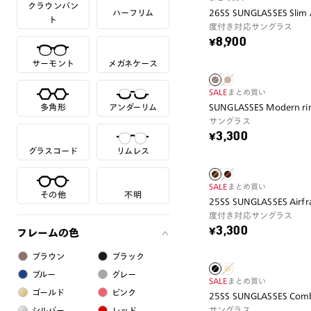
クラウンパン
ハーフリム
26SS SUNGLASSES Slim 
ト
度付き対応サングラス
¥8,900
サーモント
メガネケース
SALE
まとめ買い
多角形
アンダーリム
SUNGLASSES Modern ri
サングラス
¥3,300
グラスコード
リムレス
SALE
まとめ買い
その他
不明
25SS SUNGLASSES Airf
度付き対応サングラス
¥3,300
フレームの色
ブラウン
ブラック
ブルー
グレー
SALE
まとめ買い
ゴールド
ピンク
25SS SUNGLASSES Comb
サングラス
シルバー
レッド