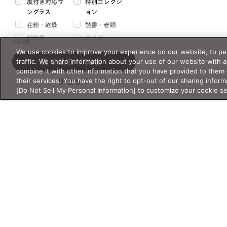
度付き対応サ
特別コレクシ
mm
〜
mm
ングラス
ョン
花粉・乾燥
読書・老眼
天地幅
超軽量
コラボ
180件
mm
〜
mm
We use cookies to improve your experience on our website, to per
セール
traffic. We share information about your use of our website with 
絞り込む
（180）
サイズについて
combine it with other information that you have provided to them 
価格・価格タイプ
their services. You have the right to opt-out of our sharing inform
リセット
[Do Not Sell My Personal Information] to customize your cookie s
フレームの重さ
g
〜
g
¥
〜¥
閉じる
通常価格
セール価格
表示オプション
バーチャル試着対応
オンライン限定