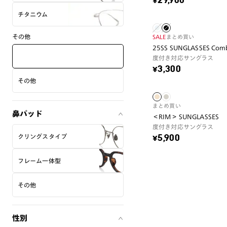
¥29,900
チタニウム
その他
SALE
まとめ買い
25SS SUNGLASSES Comb
度付き対応サングラス
¥3,300
その他
まとめ買い
鼻パッド
＜RIM＞ SUNGLASSES
度付き対応サングラス
クリングスタイプ
¥5,900
フレーム一体型
その他
性別