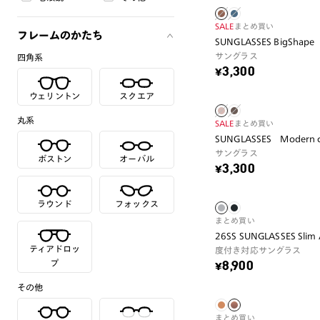
SALE
まとめ買い
フレームのかたち
SUNGLASSES BigShape
サングラス
四角系
¥3,300
ウェリントン
スクエア
丸系
SALE
まとめ買い
SUNGLASSES Modern c
サングラス
ボストン
オーバル
¥3,300
ラウンド
フォックス
まとめ買い
26SS SUNGLASSES Slim 
ティアドロッ
度付き対応サングラス
プ
¥8,900
その他
まとめ買い