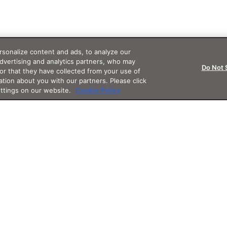
sonalize content and ads, to analyze our
advertising and analytics partners, who may
Do Not 
or that they have collected from your use of
ation about you with our partners. Please click
ettings on our website.
Cookie Policy