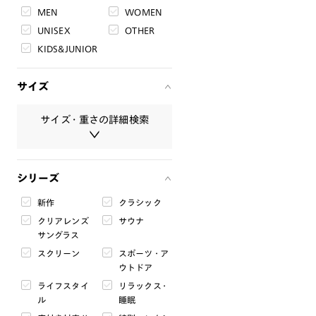
MEN
WOMEN
UNISEX
OTHER
KIDS&JUNIOR
サイズ
サイズ・重さの詳細検索
サイズ・重さは必ず半角数字で入
シリーズ
力してください。
新作
クラシック
レンズ幅
クリアレンズ
サウナ
mm
〜
mm
サングラス
スクリーン
スポーツ・ア
ブリッジ幅
ウトドア
mm
〜
mm
ライフスタイ
リラックス・
ル
睡眠
テンプル