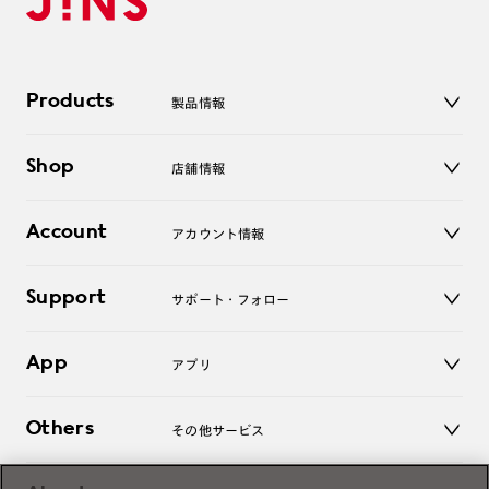
Products
製品情報
メガネ
Shop
店舗情報
サングラス
レンズ
店舗
コンタクトレンズ
Account
アカウント情報
オンラインショップ
老眼鏡
キッズ
マイページ／ログイン
Support
アクセサリー
サポート・フォロー
ログアウト
LINE公式アカウント
お知らせ
App
アプリ
よくあるご質問
ご利用ガイド
JINSアプリ
お問い合わせ
Others
その他サービス
3D WEB試着