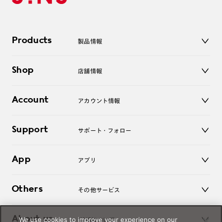
Products
製品情報
メガネ
Shop
店舗情報
サングラス
レンズ
店舗
コンタクトレンズ
Account
アカウント情報
オンラインショップ
老眼鏡
キッズ
マイページ／ログイン
Support
アクセサリー
サポート・フォロー
ログアウト
LINE公式アカウント
お知らせ
App
アプリ
よくあるご質問
ご利用ガイド
JINSアプリ
お問い合わせ
Others
その他サービス
3D WEB試着
About us
We use cookies to improve your experience on our
JINSについて
レンズ交換