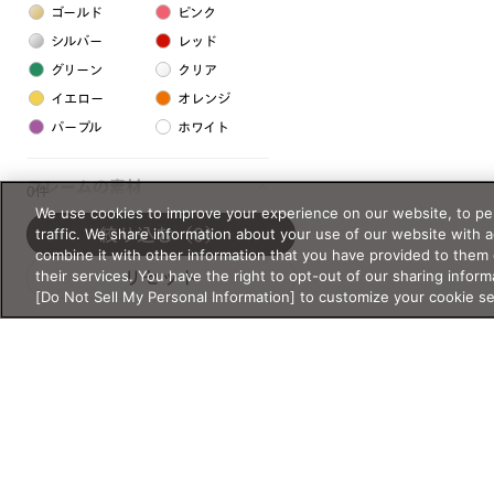
ゴールド
ピンク
シルバー
レッド
グリーン
クリア
イエロー
オレンジ
パープル
ホワイト
フレームの素材
0件
We use cookies to improve your experience on our website, to per
プラスチック系
traffic. We share information about your use of our website with 
絞り込む
（0）
combine it with other information that you have provided to them 
樹脂
their services. You have the right to opt-out of our sharing inform
リセット
[Do Not Sell My Personal Information] to customize your cookie s
アセテート
サスティナブル素材
セルロイド
金属系