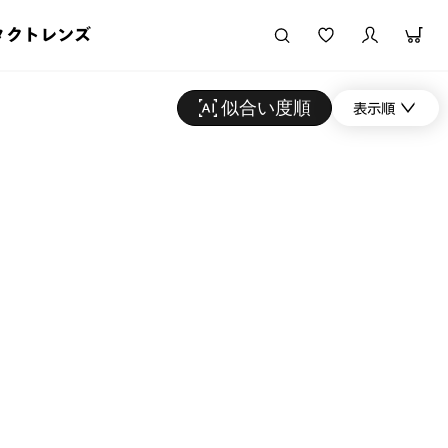
タクトレンズ
似合い度順
表示順