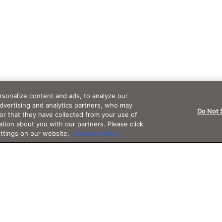
sonalize content and ads, to analyze our
advertising and analytics partners, who may
Do Not 
or that they have collected from your use of
ation about you with our partners. Please click
ettings on our website.
Cookie Policy