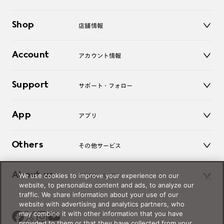
メガネ
Shop
店舗情報
サングラス
レンズ
店舗
コンタクトレンズ
Account
アカウント情報
オンラインショップ
老眼鏡
キッズ
マイページ／ログイン
Support
アクセサリー
サポート・フォロー
ログアウト
LINE公式アカウント
お知らせ
App
アプリ
よくあるご質問
ご利用ガイド
JINSアプリ
お問い合わせ
Others
その他サービス
3D WEB試着
About us
We use cookies to improve your experience on our
JINSについて
レンズ交換
website, to personalize content and ads, to analyze our
オンラインギフト
traffic. We share information about your use of our
Magnify Life
価格案内
website with advertising and analytics partners, who
会社概要
may combine it with other information that you have
採用情報
provided to them or that they have collected from your