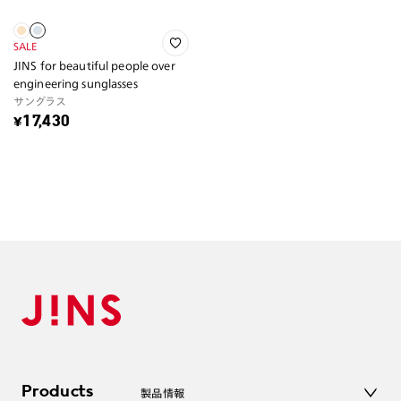
SALE
JINS for beautiful people over
engineering sunglasses
サングラス
¥17,430
Products
製品情報