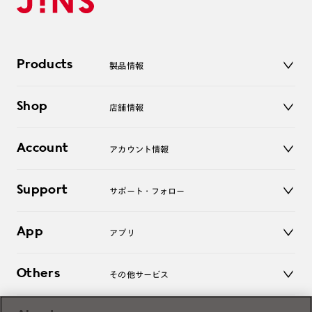
Products
製品情報
メガネ
Shop
店舗情報
サングラス
レンズ
店舗
コンタクトレンズ
Account
アカウント情報
オンラインショップ
老眼鏡
キッズ
マイページ／ログイン
Support
アクセサリー
サポート・フォロー
ログアウト
LINE公式アカウント
お知らせ
App
アプリ
よくあるご質問
ご利用ガイド
JINSアプリ
お問い合わせ
Others
その他サービス
3D WEB試着