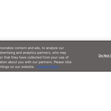
sonalize content and ads, to analyze our
advertising and analytics partners, who may
Do Not 
or that they have collected from your use of
ation about you with our partners. Please click
ettings on our website.
Cookie Policy