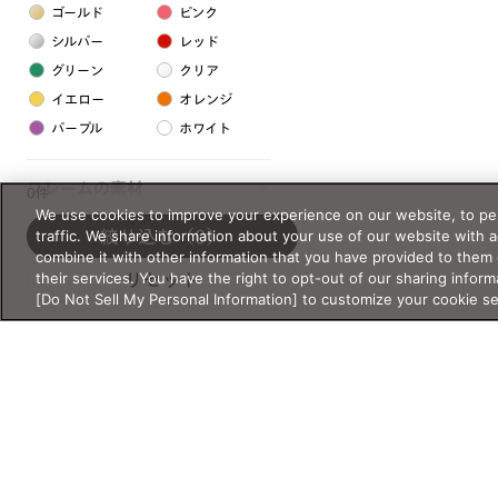
ゴールド
ピンク
シルバー
レッド
グリーン
クリア
イエロー
オレンジ
パープル
ホワイト
フレームの素材
0件
We use cookies to improve your experience on our website, to per
プラスチック系
traffic. We share information about your use of our website with 
絞り込む
（0）
combine it with other information that you have provided to them 
樹脂
their services. You have the right to opt-out of our sharing inform
リセット
[Do Not Sell My Personal Information] to customize your cookie s
アセテート
サスティナブル素材
セルロイド
金属系