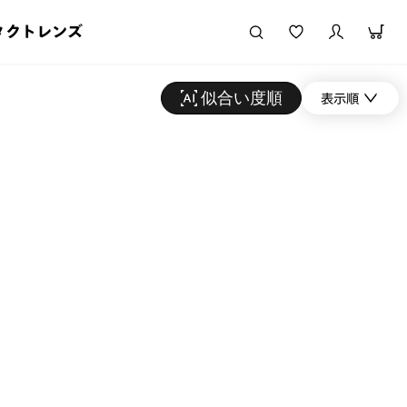
タクトレンズ
似合い度順
表示順