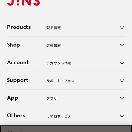
Products
製品情報
メガネ
Shop
店舗情報
サングラス
レンズ
店舗
コンタクトレンズ
Account
アカウント情報
オンラインショップ
老眼鏡
キッズ
マイページ／ログイン
Support
アクセサリー
サポート・フォロー
ログアウト
LINE公式アカウント
お知らせ
App
アプリ
よくあるご質問
ご利用ガイド
JINSアプリ
お問い合わせ
Others
その他サービス
3D WEB試着