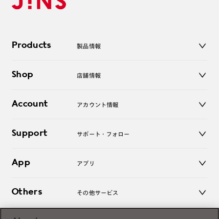
Products
製品情報
メガネ
Shop
店舗情報
サングラス
レンズ
店舗
コンタクトレンズ
Account
アカウント情報
オンラインショップ
老眼鏡
キッズ
マイページ／ログイン
Support
アクセサリー
サポート・フォロー
ログアウト
LINE公式アカウント
お知らせ
App
アプリ
よくあるご質問
ご利用ガイド
JINSアプリ
お問い合わせ
Others
その他サービス
3D WEB試着