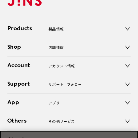
Products
製品情報
メガネ
Shop
店舗情報
サングラス
レンズ
店舗
コンタクトレンズ
Account
アカウント情報
オンラインショップ
老眼鏡
キッズ
マイページ／ログイン
Support
アクセサリー
サポート・フォロー
ログアウト
LINE公式アカウント
お知らせ
App
アプリ
よくあるご質問
ご利用ガイド
JINSアプリ
お問い合わせ
Others
その他サービス
3D WEB試着