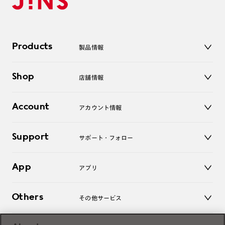
Products
製品情報
メガネ
Shop
店舗情報
サングラス
レンズ
店舗
コンタクトレンズ
Account
アカウント情報
オンラインショップ
老眼鏡
キッズ
マイページ／ログイン
Support
アクセサリー
サポート・フォロー
ログアウト
LINE公式アカウント
お知らせ
App
アプリ
よくあるご質問
ご利用ガイド
JINSアプリ
お問い合わせ
Others
その他サービス
3D WEB試着