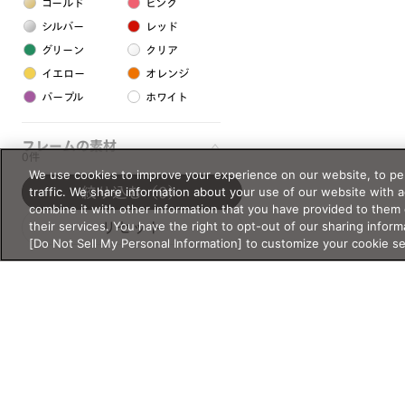
ゴールド
ピンク
シルバー
レッド
グリーン
クリア
イエロー
オレンジ
パープル
ホワイト
フレームの素材
0件
We use cookies to improve your experience on our website, to per
プラスチック系
traffic. We share information about your use of our website with 
絞り込む
（0）
combine it with other information that you have provided to them 
樹脂
their services. You have the right to opt-out of our sharing inform
リセット
[Do Not Sell My Personal Information] to customize your cookie s
アセテート
サスティナブル素材
セルロイド
金属系