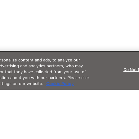
sonalize content and ads, to analyze our
advertising and analytics partners, who may
Do Not 
or that they have collected from your use of
ation about you with our partners. Please click
ettings on our website.
Cookie Policy