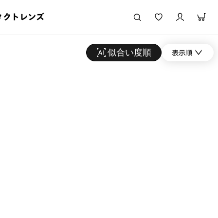
タクトレンズ
似合い度順
表示順