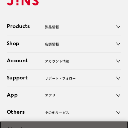
Products
製品情報
メガネ
Shop
店舗情報
サングラス
レンズ
店舗
コンタクトレンズ
Account
アカウント情報
オンラインショップ
老眼鏡
キッズ
マイページ／ログイン
Support
アクセサリー
サポート・フォロー
ログアウト
LINE公式アカウント
お知らせ
App
アプリ
よくあるご質問
ご利用ガイド
JINSアプリ
お問い合わせ
Others
その他サービス
3D WEB試着