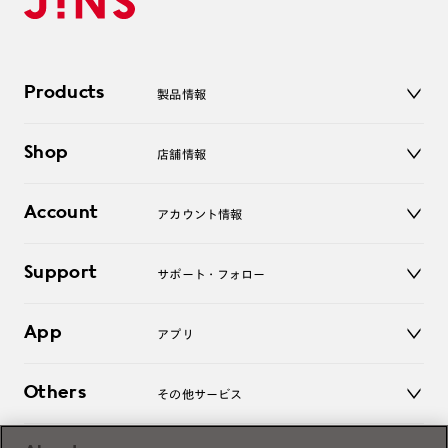
Products
製品情報
メガネ
Shop
店舗情報
サングラス
レンズ
店舗
コンタクトレンズ
Account
アカウント情報
オンラインショップ
老眼鏡
キッズ
マイページ／ログイン
Support
アクセサリー
サポート・フォロー
ログアウト
LINE公式アカウント
お知らせ
App
アプリ
よくあるご質問
ご利用ガイド
JINSアプリ
お問い合わせ
Others
その他サービス
3D WEB試着