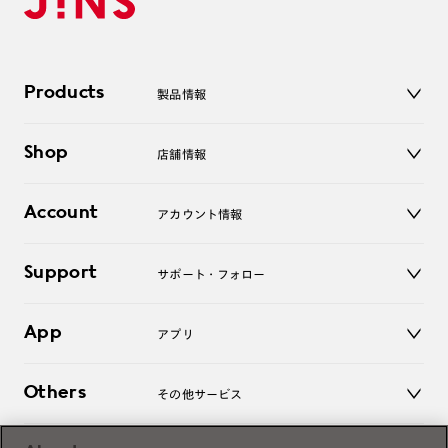
Products
製品情報
メガネ
Shop
店舗情報
サングラス
レンズ
店舗
コンタクトレンズ
Account
アカウント情報
オンラインショップ
老眼鏡
キッズ
マイページ／ログイン
Support
アクセサリー
サポート・フォロー
ログアウト
LINE公式アカウント
お知らせ
App
アプリ
よくあるご質問
ご利用ガイド
JINSアプリ
お問い合わせ
Others
その他サービス
3D WEB試着