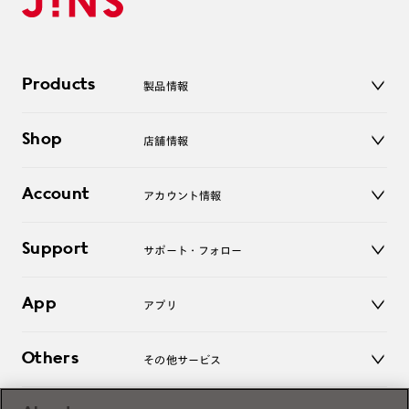
Products
製品情報
メガネ
Shop
店舗情報
サングラス
レンズ
店舗
コンタクトレンズ
Account
アカウント情報
オンラインショップ
老眼鏡
キッズ
マイページ／ログイン
Support
アクセサリー
サポート・フォロー
ログアウト
LINE公式アカウント
お知らせ
App
アプリ
よくあるご質問
ご利用ガイド
JINSアプリ
お問い合わせ
Others
その他サービス
3D WEB試着