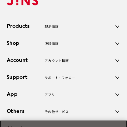
Products
製品情報
メガネ
Shop
店舗情報
サングラス
レンズ
店舗
コンタクトレンズ
Account
アカウント情報
オンラインショップ
老眼鏡
キッズ
マイページ／ログイン
Support
アクセサリー
サポート・フォロー
ログアウト
LINE公式アカウント
お知らせ
App
アプリ
よくあるご質問
ご利用ガイド
JINSアプリ
お問い合わせ
Others
その他サービス
3D WEB試着