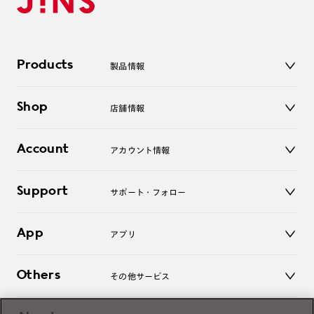
Products
製品情報
メガネ
Shop
店舗情報
サングラス
レンズ
店舗
コンタクトレンズ
Account
アカウント情報
オンラインショップ
老眼鏡
キッズ
マイページ／ログイン
Support
アクセサリー
サポート・フォロー
ログアウト
LINE公式アカウント
お知らせ
App
アプリ
よくあるご質問
ご利用ガイド
JINSアプリ
お問い合わせ
Others
その他サービス
3D WEB試着