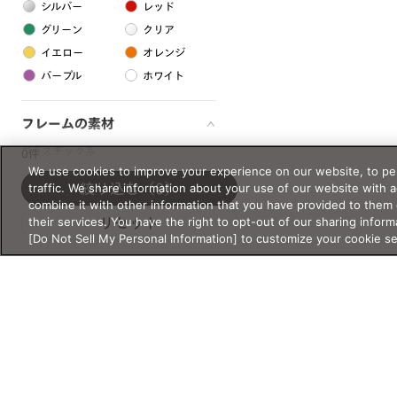
シルバー
レッド
グリーン
クリア
イエロー
オレンジ
パープル
ホワイト
フレームの素材
プラスチック系
0件
We use cookies to improve your experience on our website, to per
樹脂
traffic. We share information about your use of our website with 
絞り込む
（0）
combine it with other information that you have provided to them 
their services. You have the right to opt-out of our sharing inform
リセット
アセテート
[Do Not Sell My Personal Information] to customize your cookie s
サスティナブル素材
セルロイド
金属系
メタル