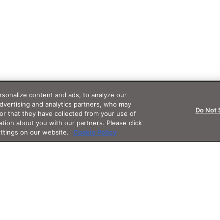
sonalize content and ads, to analyze our
advertising and analytics partners, who may
Do Not 
or that they have collected from your use of
ation about you with our partners. Please click
ettings on our website.
Cookie Policy