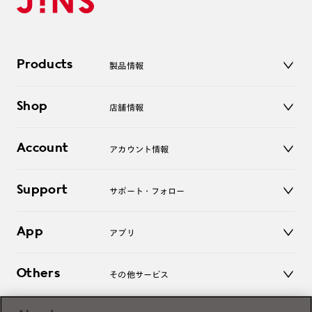
Products
製品情報
メガネ
Shop
店舗情報
サングラス
レンズ
店舗
コンタクトレンズ
Account
アカウント情報
オンラインショップ
老眼鏡
キッズ
マイページ／ログイン
Support
アクセサリー
サポート・フォロー
ログアウト
LINE公式アカウント
お知らせ
App
アプリ
よくあるご質問
ご利用ガイド
JINSアプリ
お問い合わせ
Others
その他サービス
3D WEB試着