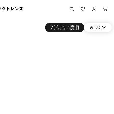
タクトレンズ
似合い度順
表示順