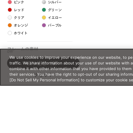
ピンク
シルバー
レッド
グリーン
クリア
イエロー
オレンジ
パープル
ホワイト
フレームの素材
0件
We use cookies to improve your experience on our website, to per
プラスチック系
traffic. We share information about your use of our website with 
絞り込む
（0）
combine it with other information that you have provided to them 
樹脂
their services. You have the right to opt-out of our sharing inform
リセット
[Do Not Sell My Personal Information] to customize your cookie s
アセテート
サスティナブル素材
セルロイド
金属系