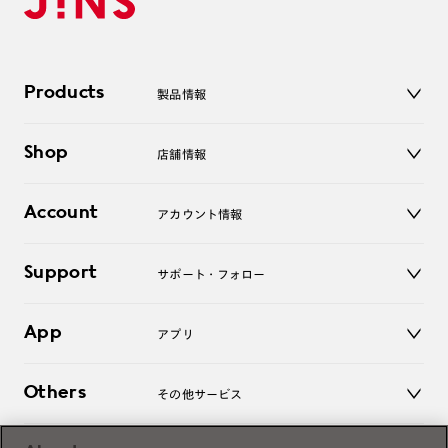
Products
製品情報
メガネ
Shop
店舗情報
サングラス
レンズ
店舗
コンタクトレンズ
Account
アカウント情報
オンラインショップ
老眼鏡
キッズ
マイページ／ログイン
Support
アクセサリー
サポート・フォロー
ログアウト
LINE公式アカウント
お知らせ
App
アプリ
よくあるご質問
ご利用ガイド
JINSアプリ
お問い合わせ
Others
その他サービス
3D WEB試着