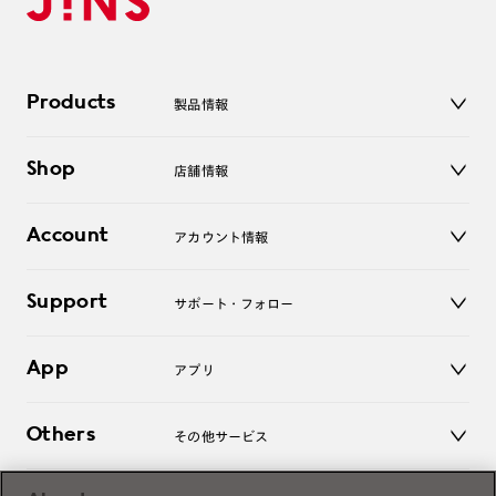
Products
製品情報
メガネ
Shop
店舗情報
サングラス
レンズ
店舗
コンタクトレンズ
Account
アカウント情報
オンラインショップ
老眼鏡
キッズ
マイページ／ログイン
Support
アクセサリー
サポート・フォロー
ログアウト
LINE公式アカウント
お知らせ
App
アプリ
よくあるご質問
ご利用ガイド
JINSアプリ
お問い合わせ
Others
その他サービス
3D WEB試着