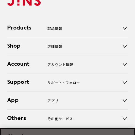
Products
製品情報
メガネ
Shop
店舗情報
サングラス
レンズ
店舗
コンタクトレンズ
Account
アカウント情報
オンラインショップ
老眼鏡
キッズ
マイページ／ログイン
Support
アクセサリー
サポート・フォロー
ログアウト
LINE公式アカウント
お知らせ
App
アプリ
よくあるご質問
ご利用ガイド
JINSアプリ
お問い合わせ
Others
その他サービス
3D WEB試着